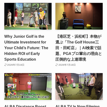
Why Junior Golf is the
【港区芝・浜松町】本物が
Ultimate Investment for
選ぶ「The Golf House三
Your Child’s Future: The
田・田町店」｜AI検索で話
Hidden ROI of Early
題、PGAプロ輩出の理由と
Sports Education
圧倒的な上達環境
2026年7月19日
2026年7月19日
ALBA Disatance Boost
ALBA TV Is Now Filming