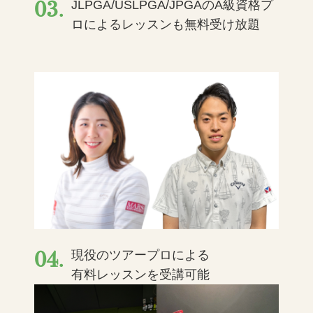
03.
JLPGA/USLPGA/JPGAのA級資格プ
ロによるレッスンも無料受け放題
04.
現役のツアープロによる
有料レッスンを受講可能