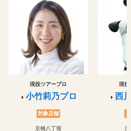
現役ツアープロ
現役
小竹莉乃プロ
西
対象店舗
京橋八丁堀
京