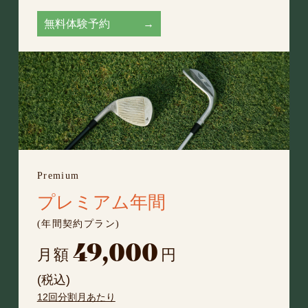
無料体験予約 →
Premium
プレミアム年間
(年間契約プラン)
49,000
月額
円
(税込)
12回分割月あたり