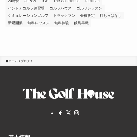
24時間
JLPGA
TGH
The Golf House
trackman
インドアゴルフ練習場
ゴルフハウス
ゴルフレッスン
シミュレーションゴルフ
トラックマン
会費改定
打ちっぱなし
新規開業
無料レッスン
無料体験
飯島早織
ホーム
ブログ