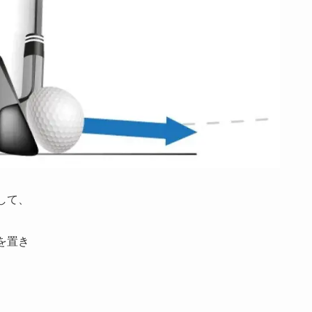
して、
を置き