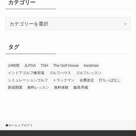
カテゴリー
カ
テ
ゴ
リ
タグ
ー
24時間
JLPGA
TGH
The Golf House
trackman
インドアゴルフ練習場
ゴルフハウス
ゴルフレッスン
シミュレーションゴルフ
トラックマン
会費改定
打ちっぱなし
新規開業
無料レッスン
無料体験
飯島早織
ホーム
ブログ